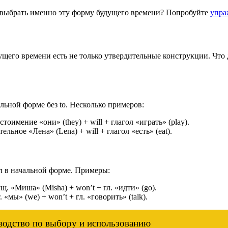
о выбрать именно эту форму будущего времени? Попробуйте
упра
дущего времени есть не только утвердительные конструкции. Что 
льной форме без to. Несколько примеров:
стоимение «они» (they) + will + глагол «играть» (play).
ельное «Лена» (Lena) + will + глагол «есть» (eat).
гол в начальной форме. Примеры:
щ. «Миша» (Misha) + won’t + гл. «идти» (go).
 «мы» (we) + won’t + гл. «говорить» (talk).
оводство по выбору и использованию