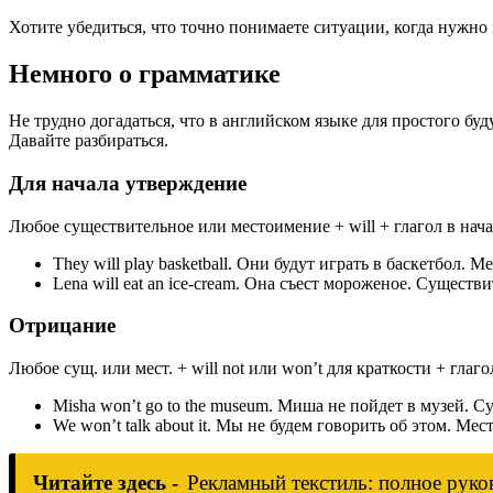
Хотите убедиться, что точно понимаете ситуации, когда нужн
Немного о грамматике
Не трудно догадаться, что в английском языке для простого бу
Давайте разбираться.
Для начала утверждение
Любое существительное или местоимение + will + глагол в нача
They will play basketball. Они будут играть в баскетбол. Ме
Lena will eat an ice-cream. Она съест мороженое. Существит
Отрицание
Любое сущ. или мест. + will not или won’t для краткости + гла
Misha won’t go to the museum. Миша не пойдет в музей. Су
We won’t talk about it. Мы не будем говорить об этом. Мест.
Читайте здесь -
Рекламный текстиль: полное рук