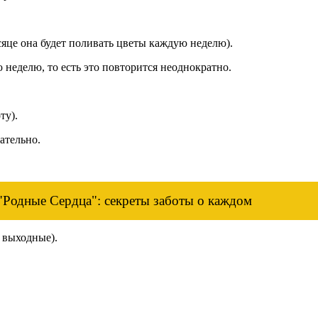
месяце она будет поливать цветы каждую неделю).
 неделю, то есть это повторится неоднократно.
ту).
ательно.
"Родные Сердца": секреты заботы о каждом
 в выходные).