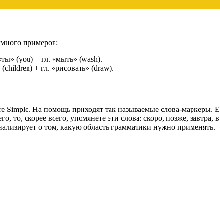
немного примеров:
ты» (you) + гл. «мыть» (wash).
(children) + гл. «рисовать» (draw).
ure Simple. На помощь приходят так называемые слова-маркеры. Ес
, то, скорее всего, упомянете эти слова: скоро, позже, завтра, 
гнализирует о том, какую область грамматики нужно применять.