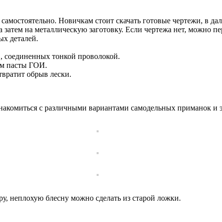
самостоятельно. Новичкам стоит скачать готовые чертежи, в да
 а затем на металлическую заготовку. Если чертежа нет, можно п
ых деталей.
в, соединенных тонкой проволокой.
ом пасты ГОИ.
твратит обрыв лески.
накомиться с различными вариантами самодельных приманок и э
у, неплохую блесну можно сделать из старой ложки.