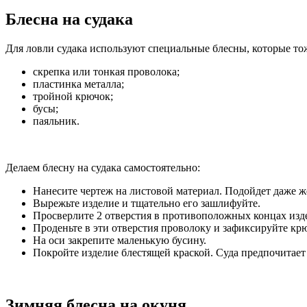
Блесна на судака
Для ловли судака используют специальные блесны, которые то
скрепка или тонкая проволока;
пластинка металла;
тройной крючок;
бусы;
паяльник.
Делаем блесну на судака самостоятельно:
Нанесите чертеж на листовой материал. Подойдет даже ж
Вырежьте изделие и тщательно его зашлифуйте.
Просверлите 2 отверстия в противоположных концах изд
Проденьте в эти отверстия проволоку и зафиксируйте крю
На оси закрепите маленькую бусину.
Покройте изделие блестящей краской. Суда предпочитае
Зимняя блесна на окуня