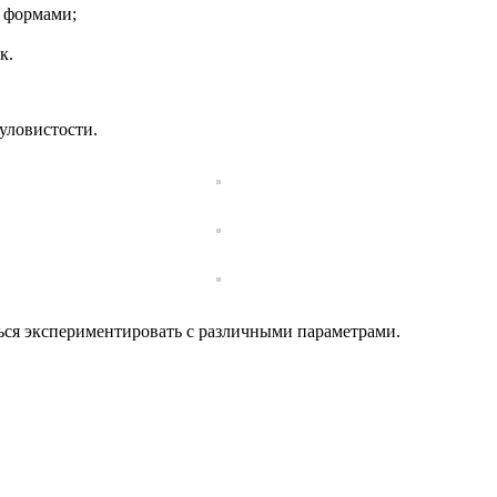
 формами;
к.
уловистости.
ься экспериментировать с различными параметрами.