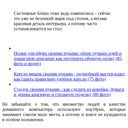
Системные блоки тоже ведь изменились – сейчас
это уже не безликий ящик под столом, а весьма
красивая деталь интерьера, а потому часто
устанавливается на стол.
Полки для обуви своими руками: обзор лучших идей и
пошаговое описание как построить обувную полку (85
фото и видео)
Кресло мешок своими руками - подробный мастер-класс
как сшить правильно удобное кресло (75 фото)
Сундук своими руками - как сделать из коробки, бумаги
и дерева красивую и стильную поделку (80 фото)
Не забывайте о том, что множество людей в качестве
домашнего компьютера используют ноутбуки, которые
занимают совсем мало места, а потому и вовсе не нуждаются
в особом положении.