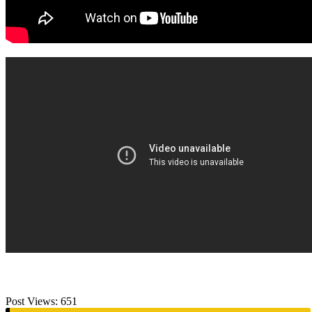
Post Views:
651