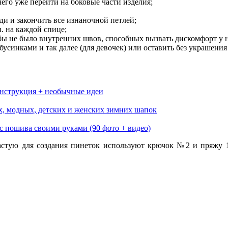
его уже перейти на боковые части изделия;
и и закончить все изнаночной петлей;
п. на каждой спице;
тобы не было внутренних швов, способных вызвать дискомфорт у
усинками и так далее (для девочек) или оставить без украшения 
нструкция + необычные идеи
х, модных, детских и женских зимних шапок
с пошива своими руками (90 фото + видео)
астую для создания пинеток используют крючок №2 и пряжу 10