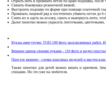
Отрыть нить и провязать петли по краю подошвы, после ч
Связать боковушки резиночной вязкой;
Выстроить подошву по форме при помощи платочной глад
Провязать лицевой ряд и постепенно убавить петли до 6 
Снять их и одеть на иголку, сшить и вывернуть нити, ч
Далее пинетки можно украсить ленточками, цветочками, б
Куклы амигуруми: ТОП-100 фото эксклюзивных работ. И
Вязание шапок своими руками - 110 фото и видео просты
Простое вязание - схемы красивых моделей и мастер-клас
Также пинетки для детей можно вязать и крючком. Зач
спицами. Но это уже на любителя.