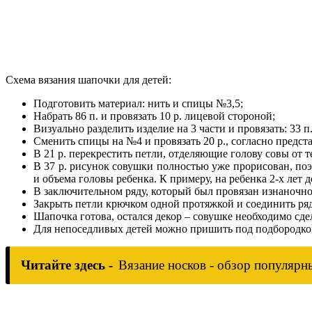
Схема вязания шапочки для детей:
Подготовить материал: нить и спицы №3,5;
Набрать 86 п. и провязать 10 р. лицевой стороной;
Визуально разделить изделие на 3 части и провязать: 33 п
Сменить спицы на №4 и провязать 20 р., согласно предст
В 21 р. перекрестить петли, отделяющие голову совы от т
В 37 р. рисунок совушки полностью уже прорисован, поэ
и объема головы ребенка. К примеру, на ребенка 2-х лет д
В заключительном ряду, который был провязан изнаночной
Закрыть петли крючком одной протяжкой и соединить ряд
Шапочка готова, остался декор – совушке необходимо сдел
Для непоседливых детей можно пришить под подбородком
Читайте здесь -
Вязание носков - обзор популярн