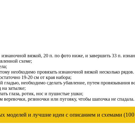
. изнаночной вязкой, 20 п. по фото ниже, и завершить 33 п. изна
авленной схеме;
ела;
тому необходимо провязать изнаночной вязкой несколько рядов.
остаточно 19-20 см от края набора;
 гладью, необходимо сделать убавление, путем провязывания всех
 на затылке;
ать глаза, ротик, нос и пушистые ушки;
 веревочки, резиночки или пуговку, чтобы шапочка не спадала.
ых моделей и лучшие идеи с описанием и схемами (100