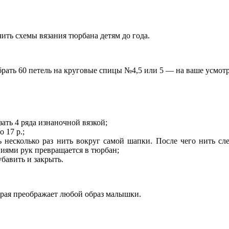
ть схемы вязания тюрбана детям до года.
абрать 60 петель на круговые спицы №4,5 или 5 — на ваше усмот
зать 4 ряда изнаночной вязкой;
 17 р.;
 несколько раз нить вокруг самой шапки. После чего нить след
иями рук превращается в тюрбан;
убавить и закрыть.
торая преображает любой образ малышки.